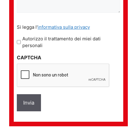
Si
Si legga l'
informativa sulla privacy
legga
l'informativa
Autorizzo il trattamento dei miei dati
sulla
personali
privacy
CAPTCHA
*