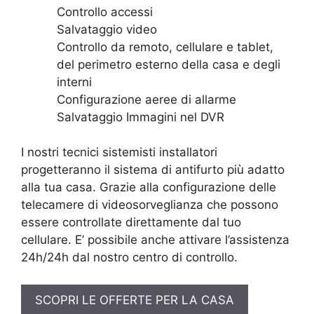
Controllo accessi
Salvataggio video
Controllo da remoto, cellulare e tablet,
del perimetro esterno della casa e degli
interni
Configurazione aeree di allarme
Salvataggio Immagini nel DVR
I nostri tecnici sistemisti installatori
progetteranno il sistema di antifurto più adatto
alla tua casa. Grazie alla configurazione delle
telecamere di videosorveglianza che possono
essere controllate direttamente dal tuo
cellulare. E’ possibile anche attivare l’assistenza
24h/24h dal nostro centro di controllo.
SCOPRI LE OFFERTE PER LA CASA