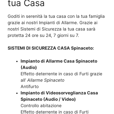
tua Casa
Goditi in serenità la tua casa con la tua famiglia
grazie ai nostri Impianti di Allarme. Grazie ai
nostri Sistemi di Sicurezza la tua casa sarà
protetta 24 ore su 24, 7 giorni su 7.
SISTEMI DI SICUREZZA CASA Spinaceto:
Impianto di Allarme Casa Spinaceto
(Audio)
Effetto deterrente in caso di Furti grazie
all’
Allarme Spinaceto
Antifurto
Impianto di Videosorveglianza Casa
Spinaceto (Audio / Video)
Controllo abitazione
Effetto deterrente in caso di Furti