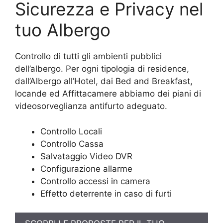
Sicurezza e Privacy nel
tuo Albergo
Controllo di tutti gli ambienti pubblici
dell’albergo. Per ogni tipologia di residence,
dall’Albergo all’Hotel, dai Bed and Breakfast,
locande ed Affittacamere abbiamo dei piani di
videosorveglianza antifurto adeguato.
Controllo Locali
Controllo Cassa
Salvataggio Video DVR
Configurazione allarme
Controllo accessi in camera
Effetto deterrente in caso di furti