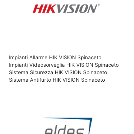
Impianti Allarme HIK VISION Spinaceto
Impianti Videosorveglia HIK VISION Spinaceto
Sistema Sicurezza HIK VISION Spinaceto
Sistema Antifurto HIK VISION Spinaceto