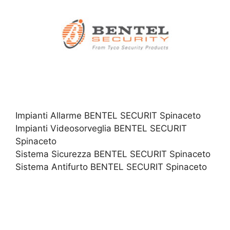
Impianti Allarme BENTEL SECURIT Spinaceto
Impianti Videosorveglia BENTEL SECURIT
Spinaceto
Sistema Sicurezza BENTEL SECURIT Spinaceto
Sistema Antifurto BENTEL SECURIT Spinaceto