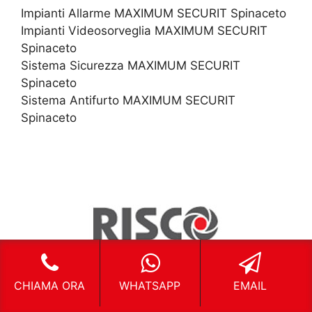
Impianti Allarme MAXIMUM SECURIT Spinaceto
Impianti Videosorveglia MAXIMUM SECURIT
Spinaceto
Sistema Sicurezza MAXIMUM SECURIT
Spinaceto
Sistema Antifurto MAXIMUM SECURIT
Spinaceto
CHIAMA ORA
WHATSAPP
EMAIL