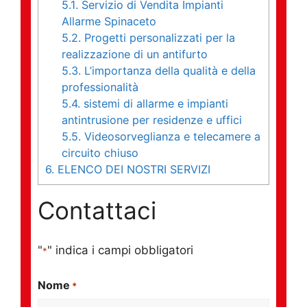
5.1.
Servizio di Vendita Impianti
Allarme Spinaceto
5.2.
Progetti personalizzati per la
realizzazione di un antifurto
5.3.
L’importanza della qualità e della
professionalità
5.4.
sistemi di allarme e impianti
antintrusione per residenze e uffici
5.5.
Videosorveglianza e telecamere a
circuito chiuso
6.
ELENCO DEI NOSTRI SERVIZI
Contattaci
"
" indica i campi obbligatori
*
Nome
*