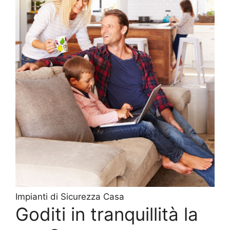
Impianti di Sicurezza Casa
Goditi in tranquillità la