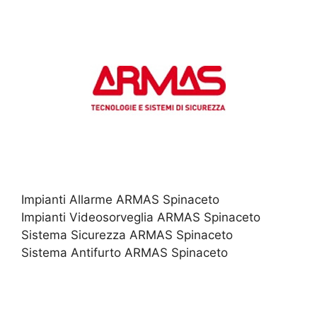
Impianti Allarme ARMAS Spinaceto
Impianti Videosorveglia ARMAS Spinaceto
Sistema Sicurezza ARMAS Spinaceto
Sistema Antifurto ARMAS Spinaceto