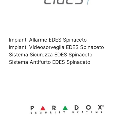
Impianti Allarme EDES Spinaceto
Impianti Videosorveglia EDES Spinaceto
Sistema Sicurezza EDES Spinaceto
Sistema Antifurto EDES Spinaceto