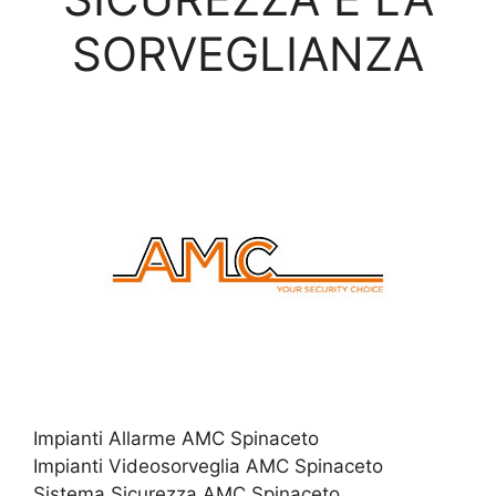
SORVEGLIANZA
Impianti Allarme AMC Spinaceto
Impianti Videosorveglia AMC Spinaceto
Sistema Sicurezza AMC Spinaceto