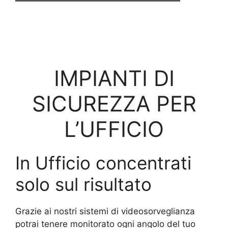
IMPIANTI DI
SICUREZZA PER
L’UFFICIO
In Ufficio concentrati
solo sul risultato
Grazie ai nostri sistemi di videosorveglianza
potrai tenere monitorato ogni angolo del tuo