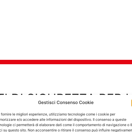
TI DI SICUREZZA PER 
Gestisci Consenso Cookie
Goditi in tra
 fornire le migliori esperienze, utilizziamo tecnologie come i cookie per
orizzare e/o accedere alle informazioni del dispositivo. Il consenso a queste
nologie ci permetterà di elaborare dati come il comportamento di navigazione o 
ci su questo sito. Non acconsentire o ritirare il consenso può influire negativame