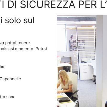
I DI SICUREZZA PER L
i solo sul
za potrai tenere
qualsiasi momento. Potrai
e:
o Capannelle
trazione