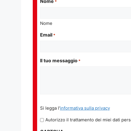
Nome
*
Nome
Email
*
Il tuo messaggio
*
Si
Si legga l'
informativa sulla privacy
legga
l'informativa
Autorizzo il trattamento dei miei dati pers
sulla