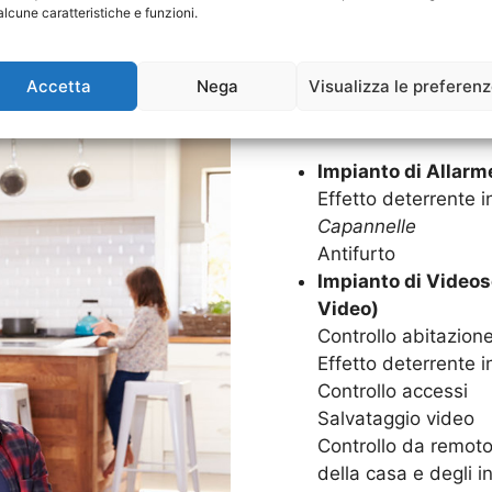
Goditi in serenità la tua c
alcune caratteristiche e funzioni.
Impianti di Allarme. Grazie
sarà protetta 24 ore su 24,
Accetta
Nega
Visualizza le preferen
SISTEMI DI SICUREZZA C
Impianto di Allar
Effetto deterrente in
Capannelle
Antifurto
Impianto di Video
Video)
Controllo abitazion
Effetto deterrente i
Controllo accessi
Salvataggio video
Controllo da remoto,
della casa e degli in