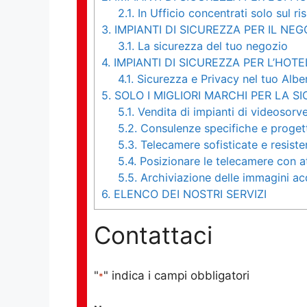
2.1.
In Ufficio concentrati solo sul ri
3.
IMPIANTI DI SICUREZZA PER IL NEG
3.1.
La sicurezza del tuo negozio
4.
IMPIANTI DI SICUREZZA PER L’HOTE
4.1.
Sicurezza e Privacy nel tuo Albe
5.
SOLO I MIGLIORI MARCHI PER LA S
5.1.
Vendita di impianti di videosorv
5.2.
Consulenze specifiche e progett
5.3.
Telecamere sofisticate e resisten
5.4.
Posizionare le telecamere con a
5.5.
Archiviazione delle immagini ac
6.
ELENCO DEI NOSTRI SERVIZI
Contattaci
"
" indica i campi obbligatori
*