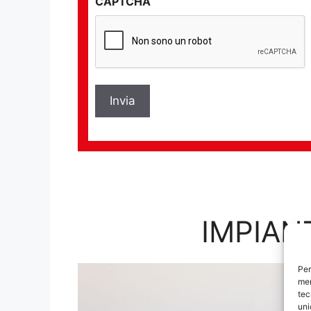
CAPTCHA
privacy
*
IMPIAN
Per
mem
tec
uni