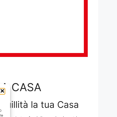
LA CASA
nquillità la tua Casa
ID
nte