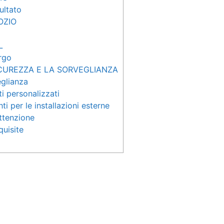
sultato
OZIO
L
rgo
ICUREZZA E LA SORVEGLIANZA
eglianza
i personalizzati
ti per le installazioni esterne
ttenzione
quisite