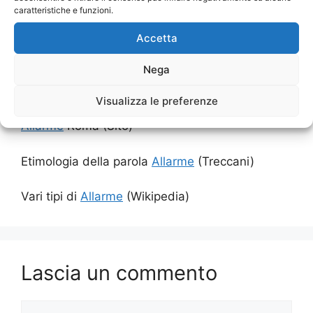
caratteristiche e funzioni.
Accetta
Nega
Link Utili:
Visualizza le preferenze
Affidati a noi i professionisti degli Impianti
Allarme
Roma (Sito)
Etimologia della parola
Allarme
(Treccani)
Vari tipi di
Allarme
(Wikipedia)
Lascia un commento
Commento