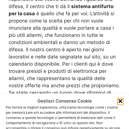
difesa, il centro che ti dà il
sistema antifurto
per la casa
è quello che fa per voi. L’attività si
propone come la scelta per chi non vuole
rinunciare alla qualità e vuole portare a casa i
più utili allarmi, che funzionano in tutte le
condizioni ambientali e danno un metodo di
difesa. Il nostro centro è aperto nei giorni
lavorativi e nelle date segnalate sul sito, su un
calendario disponibile. Per i clienti qui è dove
trovare presidi e prodotti di elettronica per
allarmi, che rappresentano la qualità delle
nostre offerte ma anche prezzi che proponiamo.
Se state cercando un luogo dove rifornirvi di
presidi di allarme e di sirene, il
sistema
Gestisci Consenso Cookie
antifurto per la casa
tiene sempre aperto ad
Per fornire le migliori esperienze, utilizziamo tecnologie come i cookie
per memorizzare e/o accedere alle informazioni del dispositivo. Il
attendervi. Come centro che segue gli standard
consenso a queste tecnologie ci permetterà di elaborare dati come il
di livello, il negozio vi accoglierà per rispondere
comportamento di navigazione o ID unici su questo sito. Non
alle vostre domande con serietà e rapidità.
acconsentire o ritirare il consenso può influire negativamente su alcune