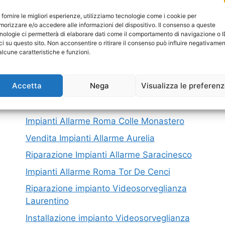
I nostri servizi in Provincia di Roma
 fornire le migliori esperienze, utilizziamo tecnologie come i cookie per
orizzare e/o accedere alle informazioni del dispositivo. Il consenso a queste
Montaggio Impianti Allarme Via Cortina
M
nologie ci permetterà di elaborare dati come il comportamento di navigazione o 
ci su questo sito. Non acconsentire o ritirare il consenso può influire negativame
D’Ampezzo
P
alcune caratteristiche e funzioni.
Riparazione impianto Videosorveglianza
C
Ponte Di Nona
Accetta
Nega
Visualizza le preferen
Impianto Videosorveglianza Arcinazzo
Romano
Impianti Allarme Roma Colle Monastero
Vendita Impianti Allarme Aurelia
Riparazione Impianti Allarme Saracinesco
Impianti Allarme Roma Tor De Cenci
Riparazione impianto Videosorveglianza
Laurentino
Installazione impianto Videosorveglianza