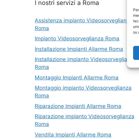
I nostri servizi a Roma
Per
mem
Assistenza impianto Videosorveglianza
tec
uni
Roma
su 
Impianto Videosorveglianza Roma
Installazione Impianti Allarme Roma
Installazione impianto Videosorveglianza
Roma
Montaggio Impianti Allarme Roma
Montaggio impianto Videosorveglianza
Roma
Riparazione Impianti Allarme Roma
Riparazione impianto Videosorveglianza
Roma
Vendita Impianti Allarme Roma