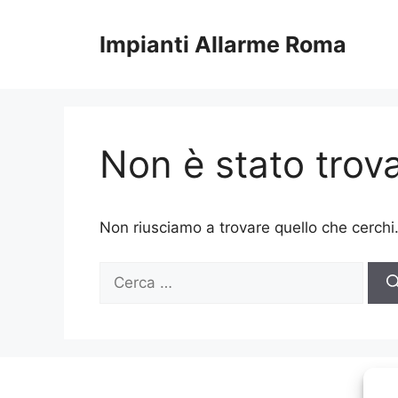
Vai
al
Impianti Allarme Roma
contenuto
Non è stato trova
Non riusciamo a trovare quello che cerchi
Ricerca
per: