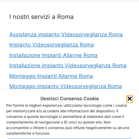
I nostri servizi a Roma
Assistenza impianto Videosorveglianza Roma
Impianto Videosorveglianza Roma
Installazione Impianti Allarme Roma
Installazione impianto Videosorveglianza Roma
Montaggio Impianti Allarme Roma
Montaggio impianto Videosorveglianza Roma
Riparazione Impianti Allarme Roma
Gestisci Consenso Cookie
Per fornire le migliori esperienze, utilizziamo tecnologie come i cookie
Riparazione impianto Videosorveglianza Roma
per memorizzare e/o accedere alle informazioni del dispositivo. Il
consenso a queste tecnologie ci permetterà di elaborare dati come il
Vendita Impianti Allarme Roma
comportamento di navigazione o ID unici su questo sito. Non
Vendita impianto Videosorveglianza Roma
acconsentire o ritirare il consenso può influire negativamente su alcune
caratteristiche e funzioni.