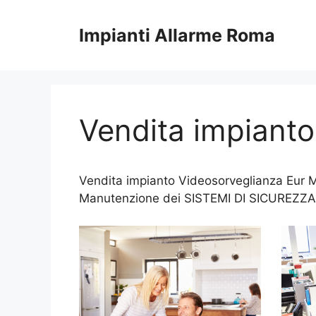
Vai
al
Impianti Allarme Roma
contenuto
Vendita impiant
Vendita impianto Videosorveglianza Eur Mo
Manutenzione dei SISTEMI DI SICUREZZA