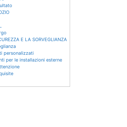
sultato
OZIO
L
rgo
ICUREZZA E LA SORVEGLIANZA
eglianza
i personalizzati
ti per le installazioni esterne
ttenzione
quisite