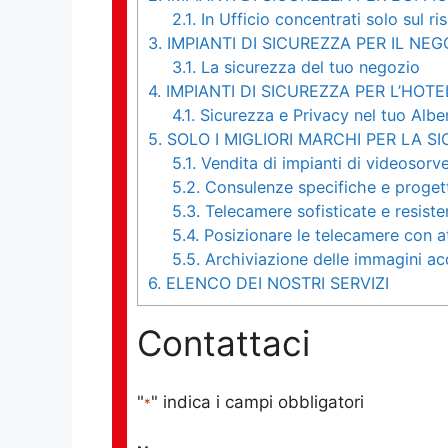
2.1.
In Ufficio concentrati solo sul ri
3.
IMPIANTI DI SICUREZZA PER IL NEG
3.1.
La sicurezza del tuo negozio
4.
IMPIANTI DI SICUREZZA PER L’HOTE
4.1.
Sicurezza e Privacy nel tuo Albe
5.
SOLO I MIGLIORI MARCHI PER LA S
5.1.
Vendita di impianti di videosorv
5.2.
Consulenze specifiche e progett
5.3.
Telecamere sofisticate e resisten
5.4.
Posizionare le telecamere con a
5.5.
Archiviazione delle immagini ac
6.
ELENCO DEI NOSTRI SERVIZI
Contattaci
"
" indica i campi obbligatori
*