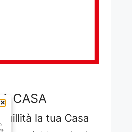
LA CASA
nquillità la tua Casa
ID
nte