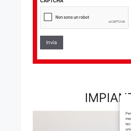
CAPTCHA
privacy
*
IMPIAN
Per
mem
tec
uni