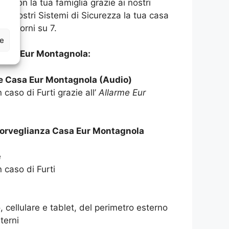
asa con la tua famiglia grazie ai nostri
 ai nostri Sistemi di Sicurezza la tua casa
 7 giorni su 7.
ze
ASA Eur Montagnola:
me Casa Eur Montagnola (Audio)
 caso di Furti grazie all’
Allarme Eur
sorveglianza Casa Eur Montagnola
e
n caso di Furti
 cellulare e tablet, del perimetro esterno
terni