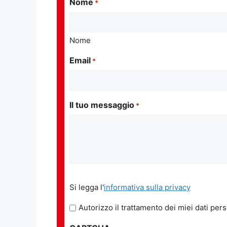
Nome
*
Nome
Email
*
Il tuo messaggio
*
Si
Si legga l'
informativa sulla privacy
legga
l'informativa
Autorizzo il trattamento dei miei dati pers
sulla