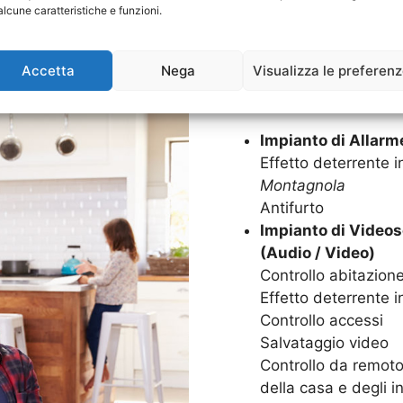
Goditi in serenità la tua c
alcune caratteristiche e funzioni.
Impianti di Allarme. Grazie
sarà protetta 24 ore su 24,
Accetta
Nega
Visualizza le preferen
SISTEMI DI SICUREZZA C
Impianto di Allar
Effetto deterrente in
Montagnola
Antifurto
Impianto di Video
(Audio / Video)
Controllo abitazion
Effetto deterrente i
Controllo accessi
Salvataggio video
Controllo da remoto,
della casa e degli in