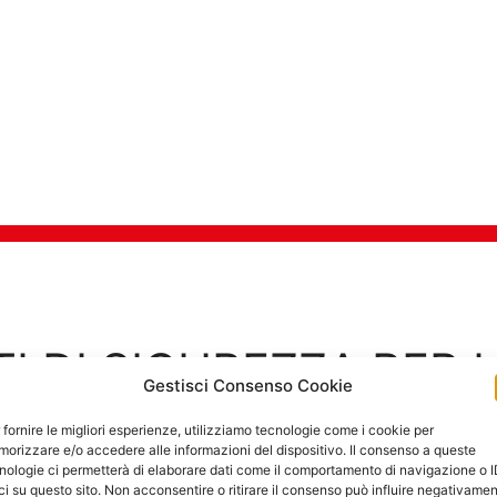
TI DI SICUREZZA PER 
Gestisci Consenso Cookie
Goditi in tra
 fornire le migliori esperienze, utilizziamo tecnologie come i cookie per
orizzare e/o accedere alle informazioni del dispositivo. Il consenso a queste
nologie ci permetterà di elaborare dati come il comportamento di navigazione o 
ci su questo sito. Non acconsentire o ritirare il consenso può influire negativame